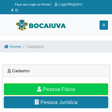
Ir para o conteúdo
Ir para o fim do conteúdo
Login/Registro
Faça seu Login no Portal |
Home
Cadastro
Cadastro
Pessoa Física
Pessoa Jurídica