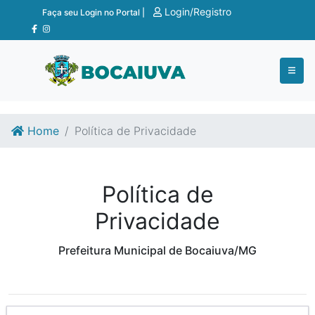
Ir para o conteúdo
Ir para o fim do conteúdo
Login/Registro
Faça seu Login no Portal |
Home
Política de Privacidade
Política de
Privacidade
Prefeitura Municipal de Bocaiuva/MG