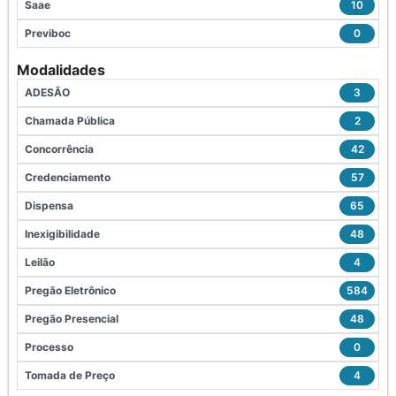
Saae
10
Previboc
0
Modalidades
ADESÃO
3
Chamada Pública
2
Concorrência
42
Credenciamento
57
Dispensa
65
Inexigibilidade
48
Leilão
4
Pregão Eletrônico
584
Pregão Presencial
48
Processo
0
Tomada de Preço
4