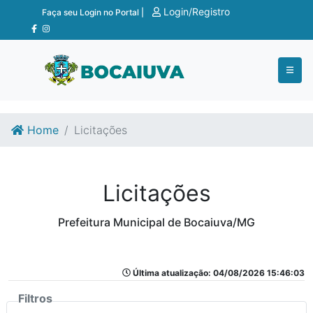
Ir para o conteúdo
Ir para o fim do conteúdo
Login/Registro
Faça seu Login no Portal |
Home
Licitações
Licitações
Prefeitura Municipal de Bocaiuva/MG
Última atualização: 04/08/2026 15:46:03
Filtros