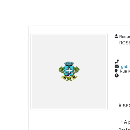
Respo
ROSE
gabi
Rua M
À SE
I - A
Prefe