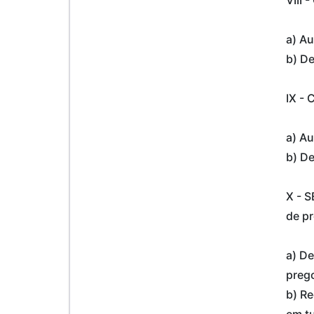
a) Au
b) De
IX -
a) Au
b) De
X - S
de p
a) De
prego
b) Re
em tu