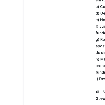
c) C
d) Ge
e) No
f) Ju
funda
g) Re
apost
de di
h) Ma
crono
fundi
i) De
XI -
Gove