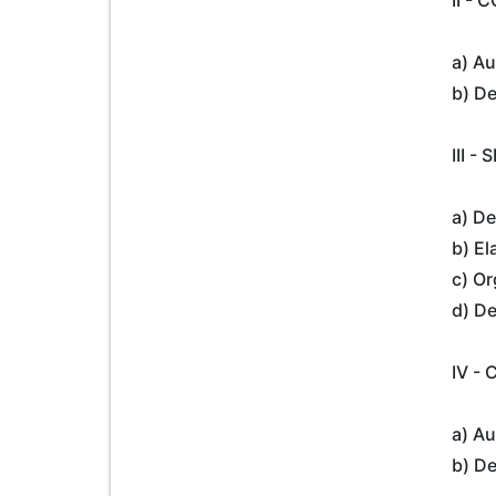
a) Au
b) De
III 
a) De
b) El
c) Or
d) De
IV -
a) Au
b) De