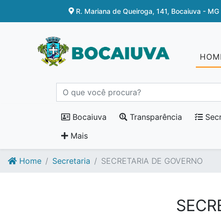
Ir para o conteúdo
Ir para o fim do conteúdo
R. Mariana de Queiroga, 141, Bocaiuva - MG
HOM
Bocaiuva
Transparência
Secr
Mais
Home
Secretaria
SECRETARIA DE GOVERNO
SECR