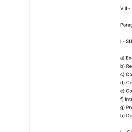
VIII 
Parág
I - 
a) Ex
b) Re
c) Co
d) Co
e) Co
f) In
g) Pr
h) De
II -