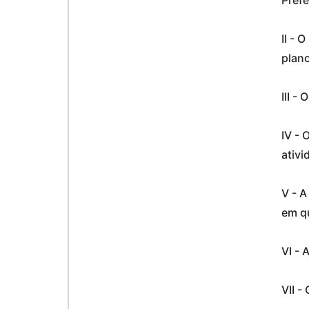
II - 
plano
III -
IV - 
ativ
V - A
em qu
VI - 
VII -